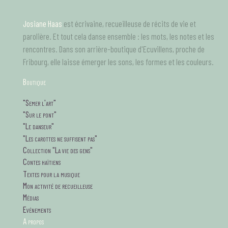
Aller
au
Josiane Haas
est écrivaine, recueilleuse de récits de vie et
contenu
principal
parolière. Et tout cela danse ensemble : les mots, les notes et les
rencontres. Dans son arrière-boutique d'Ecuvillens, proche de
Fribourg, elle laisse émerger les sons, les formes et les couleurs.
B
outique
tagsMenu
"Semer l'art"
"Sur le pont"
"Le danseur"
"Les carottes ne suffisent pas"
Collection "La vie des gens"
Contes haïtiens
Textes pour la musique
Mon activité de recueilleuse
Médias
Evénements
A propos