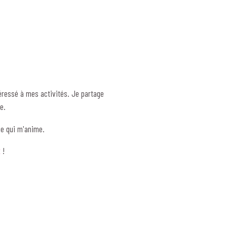
éressé à mes activités. Je partage
e.
ce qui m'anime.
t
!