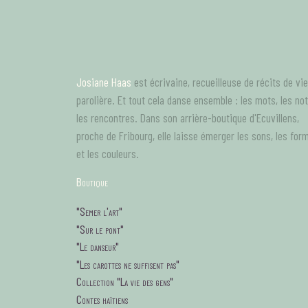
Aller
au
contenu
principal
Josiane Haas
est écrivaine, recueilleuse de récits de vie
parolière. Et tout cela danse ensemble : les mots, les no
les rencontres. Dans son arrière-boutique d'Ecuvillens,
proche de Fribourg, elle laisse émerger les sons, les for
et les couleurs.
B
outique
tagsMenu
"Semer l'art"
"Sur le pont"
"Le danseur"
"Les carottes ne suffisent pas"
Collection "La vie des gens"
Contes haïtiens