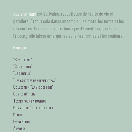
Aller
au
Josiane Haas
est écrivaine, recueilleuse de récits de vie et
contenu
principal
parolière. Et tout cela danse ensemble : les mots, les notes et les
rencontres. Dans son arrière-boutique d'Ecuvillens, proche de
Fribourg, elle laisse émerger les sons, les formes et les couleurs.
B
outique
tagsMenu
"Semer l'art"
"Sur le pont"
"Le danseur"
"Les carottes ne suffisent pas"
Collection "La vie des gens"
Contes haïtiens
Textes pour la musique
Mon activité de recueilleuse
Médias
Evénements
A propos