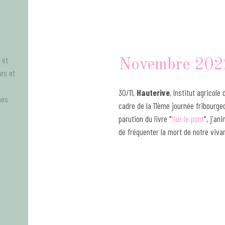
 et
Novembre 202
tes et
30/11,
Hauterive
, Institut agricole
mes
cadre de la 11ème journée fribourgeoi
parution du livre "
Sur le pont
", j'an
de fréquenter la mort de notre vivan