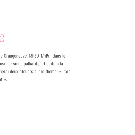
2
 de Grangeneuve, 13h30-17h15 : dans le
se de soins palliatifs, et suite à la
imerai deux ateliers sur le thème: « L’art
t ».