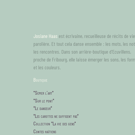
Aller
au
contenu
principal
Josiane Haas
est écrivaine, recueilleuse de récits de vie
parolière. Et tout cela danse ensemble : les mots, les no
les rencontres. Dans son arrière-boutique d'Ecuvillens,
proche de Fribourg, elle laisse émerger les sons, les for
et les couleurs.
B
outique
tagsMenu
"Semer l'art"
"Sur le pont"
"Le danseur"
"Les carottes ne suffisent pas"
Collection "La vie des gens"
Contes haïtiens