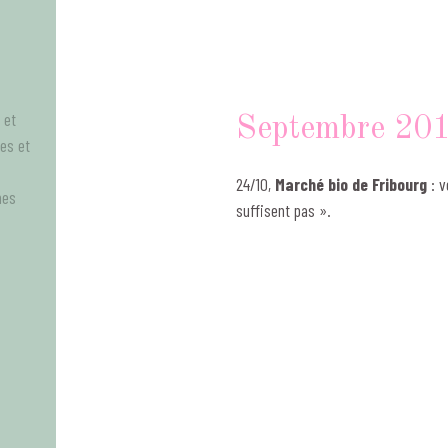
 et
Septembre 20
tes et
24/10,
Marché bio de Fribourg
: v
mes
suffisent pas ».