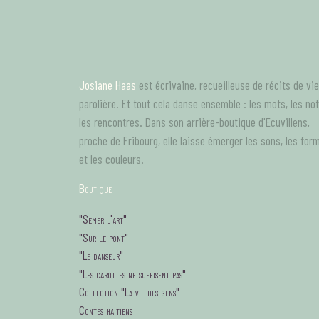
Aller
au
contenu
principal
Josiane Haas
est écrivaine, recueilleuse de récits de vie
parolière. Et tout cela danse ensemble : les mots, les no
les rencontres. Dans son arrière-boutique d'Ecuvillens,
proche de Fribourg, elle laisse émerger les sons, les for
et les couleurs.
B
outique
tagsMenu
"Semer l'art"
"Sur le pont"
"Le danseur"
"Les carottes ne suffisent pas"
Collection "La vie des gens"
Contes haïtiens