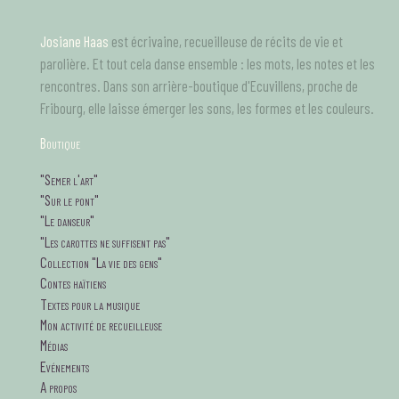
Aller
au
Josiane Haas
est écrivaine, recueilleuse de récits de vie et
contenu
principal
parolière. Et tout cela danse ensemble : les mots, les notes et les
rencontres. Dans son arrière-boutique d'Ecuvillens, proche de
Fribourg, elle laisse émerger les sons, les formes et les couleurs.
B
outique
tagsMenu
"Semer l'art"
"Sur le pont"
"Le danseur"
"Les carottes ne suffisent pas"
Collection "La vie des gens"
Contes haïtiens
Textes pour la musique
Mon activité de recueilleuse
Médias
Evénements
A propos